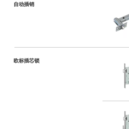
自动插销
欧标插芯锁