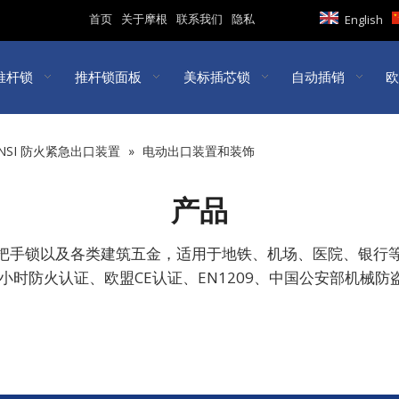
首页
关于摩根
联系我们
隐私
English
推杆锁
推杆锁面板
美标插芯锁
自动插销
欧
/ANSI 防火紧急出口装置
»
电动出口装置和装饰
产品
门把手锁以及各类建筑五金，适用于地铁、机场、医院、银行
 3小时防火认证、欧盟CE认证、EN1209、中国公安部机械防