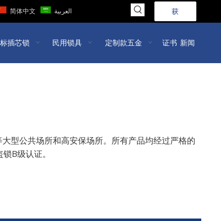
简体中文
العربية
获
取
标插芯锁
民用锁具
定制款五金
证书
新闻
报
价
>>
等大型公共场所和高安保场所。所有产品均经过严格的
盗锁B级认证。