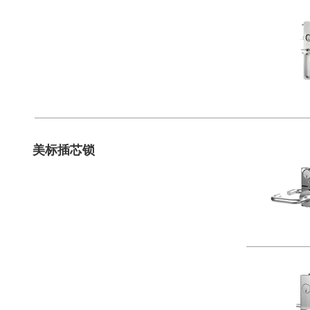
美标插芯锁