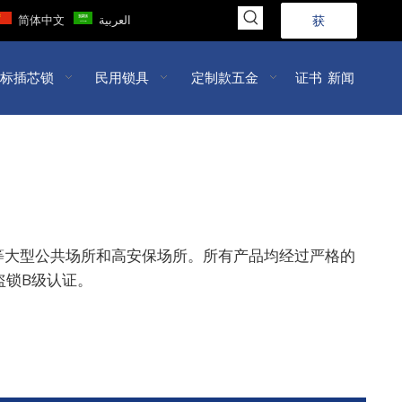
简体中文
العربية
获
取
标插芯锁
民用锁具
定制款五金
证书
新闻
报
价
>>
等大型公共场所和高安保场所。所有产品均经过严格的
盗锁B级认证。