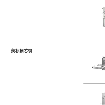
美标插芯锁