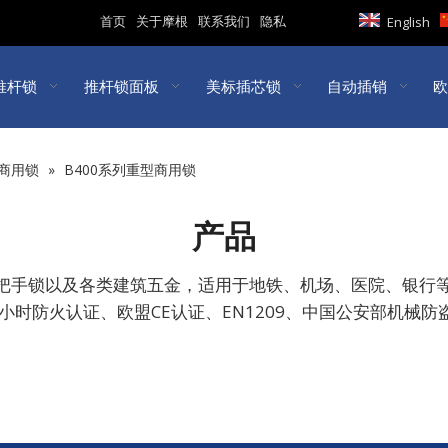
首页
关于摩根
联系我们
隐私
English
推杆锁
推杆锁面板
美标插芯锁
自动插销
欧
型商用锁
»
B400系列重型商用锁
产品
门把手锁以及各类建筑五金，适用于地铁、机场、医院、银行
 3小时防火认证、欧盟CE认证、EN1209、中国公安部机械防