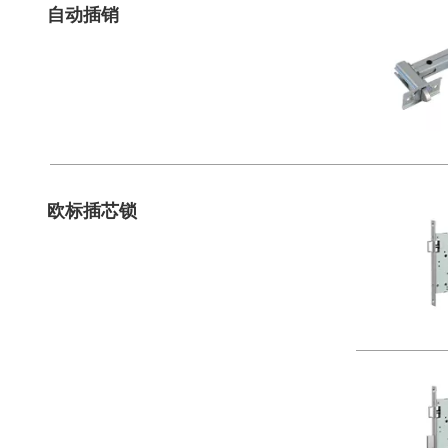
自动插销
欧标插芯锁