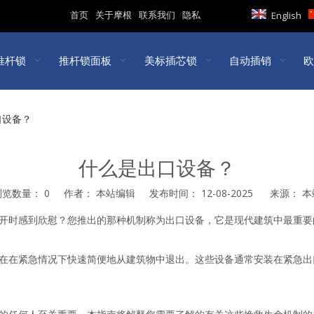
首页
关于摩根
联系我们
隐私
English
推杆锁
推杆锁面板
美标插芯锁
自动插销
欧
口设备？
什么是出口设备？
浏览数量：
0
作者： 本站编辑 发布时间： 12-08-2025 来源：
本
est","whatsapp","kakao","snapchat","telegram"]
开时感到欣慰？您推出的那种机制称为出口设备，它是现代建筑中最重要
在在紧急情况下快速简便地从建筑物中退出。这些设备通常安装在紧急出