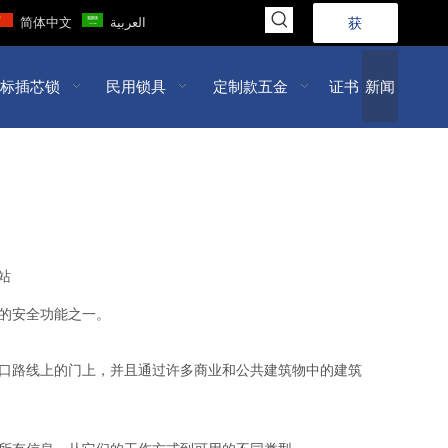
简体中文
العربية
获
取
标插芯锁
民用锁具
定制款五金
证书
新闻
报
价
>>
站
的安全功能之一。
口路线上的门上，并且通过许多商业和公共建筑物中的建筑