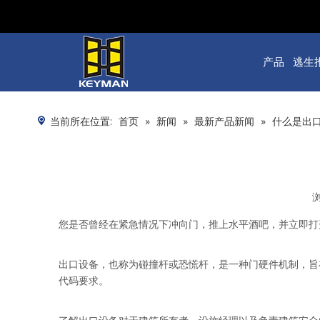
产品
逃生
当前所在位置:
首页
»
新闻
»
最新产品新闻
»
什么是出
["facebook","twitter","line","wechat","linkedin","pinter
您是否曾经在紧急情况下冲向门，推上水平酒吧，并立即打
出口设备，也称为碰撞杆或恐慌杆，是一种门硬件机制，旨
代码要求。