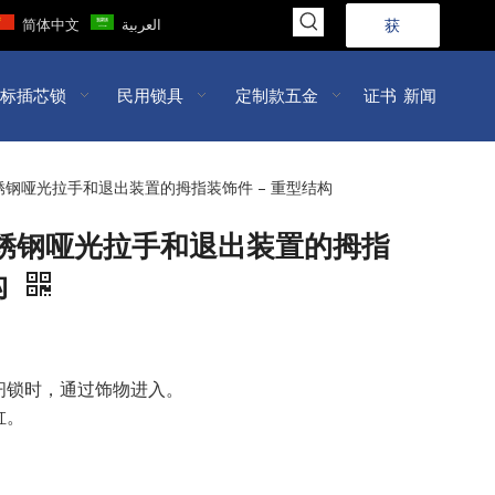
简体中文
العربية
获
取
标插芯锁
民用锁具
定制款五金
证书
新闻
报
价
色不锈钢哑光拉手和退出装置的拇指装饰件 – 重型结构
>>
色不锈钢哑光拉手和退出装置的拇指
构
闩锁时，通过饰物进入。
缸。