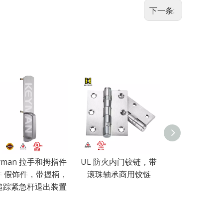
下一条:
yman 拉手和拇指件
UL 防火内门铰链，带
UL 认证防火
件 假饰件，带握柄，
滚珠轴承商用铰链
滚珠轴承门铰链
追踪紧急杆退出装置
使用