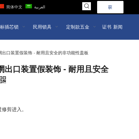
简体中文
العربية
获
取
标插芯锁
民用锁具
定制款五金
证书
新闻
报
价
轮辋出口装置假装饰 - 耐用且安全的非功能性盖板
>>
轮辋出口装置假装饰 - 耐用且安全
过修剪进入。