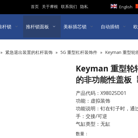
首页
关于摩根
联系我们
隐私
English
推杆锁
推杆锁面板
美标插芯锁
自动插销
欧
»
紧急退出装置的杠杆装饰
»
5G 重型杠杆装饰件
»
Keyman 重型
Keyman 重型
的非功能性盖板
产品代码：X98025D01
功能：虚拟装饰
功能说明：钉在钉子时，通
手：交接/可逆
气缸类型：无缸
数量：