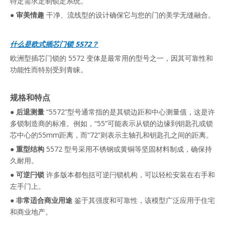
特定需求定制锁定系统。
●
审美情趣
干净、流线型的设计确保它与您的门的美学无缝融合。
什么是欧式插芯门锁 5572？
欧洲型插芯门锁的 5572 变体是最常用的型号之一，因其可靠性和
功能性而特别受到青睐。
规格和特点
●
后退测量
“5572”型号通常指的是其锁边距和中心测量值，这是许
多锁制造商的标准。例如，“55”可能表示从锁的边缘到钥匙孔或锁
芯中心的55mm距离，而“72”则表示主轴孔和钥匙孔之间的距离。
●
重型结构
5572 型号采用不锈钢或黄铜等坚固材料制成，确保持
久耐用。
●
可逆闩锁
许多版本都包括可逆闩锁机构，可以轻松安装在右手和
左手门上。
●
非常适合商业用途
鉴于其强度和可靠性，该模型广泛应用于住宅
和商业地产。