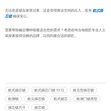
无论您是锁在家里过夜，还是管理商业空间的出入，投资
欧式插
芯锁
确保安心。
需要帮助确定哪种锁最适合您的需求？考虑咨询当地锁匠专业人士
或探索值得信赖的品牌，以找到最合适的锁匠。
欧式插芯锁
欧式插芯门锁 5572
欧元型插芯锁
欧式插芯锁
欧式插芯门锁 5572
欧元型插芯锁
欧洲锁
欧元插芯锁
欧式锁芯
欧洲门锁类型
插芯锁尺寸
插芯锁