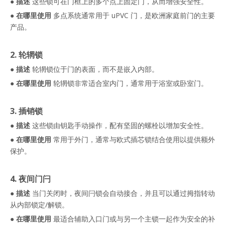
●
描述
这些锁可在门框上的多个点上固定门，从而增强安全性。
●
在哪里使用
多点系统通常用于 uPVC 门，是欧洲家庭前门的主要
产品。
2. 轮辋锁
●
描述
轮辋锁位于门的表面，而不是嵌入内部。
●
在哪里使用
轮辋锁非常适合室内门，通常用于浴室或卧室门。
3. 插销锁
●
描述
这些锁由钥匙手动操作，配有坚固的螺栓以增加安全性。
●
在哪里使用
常用于外门，通常与欧式插芯锁结合使用以提供额外
保护。
4. 夜间门闩
●
描述
当门关闭时，夜间闩锁会自动接合，并且可以通过拇指转动
从内部锁定/解锁。
●
在哪里使用
最适合辅助入口门或与另一个主锁一起作为安全的补