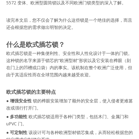
5572 变体、欧洲型圆筒锁以及不同欧洲门锁类型的深入了解。
读完本文后，您不仅会了解为什么这些锁是一个绝佳的选择，而且
还会根据您的需求做出明智的决定。
什么是欧式插芯锁？
欧式插芯锁是一种集便利性、安全性和人性化设计于一体的门锁。
这种锁的名字来源于锁芯的“欧洲型材”形状以及它安装在榫眼（刻
在门上的凹槽或口袋）内的事实。该机制在整个欧洲广泛使用，但
由于其适应性而在全球范围内越来越受欢迎。
欧式插芯锁的主要特点
● 增强安全性
锁的榫眼安装增加了额外的安全层，使入侵者更难篡
改或强行打开门。
●
多功能性
欧式插芯锁适用于各种门类型，包括木门、金属门和
uPVC 门。
●
可定制性
该设计可与各种欧洲型材锁芯集成，从而轻松根据您的