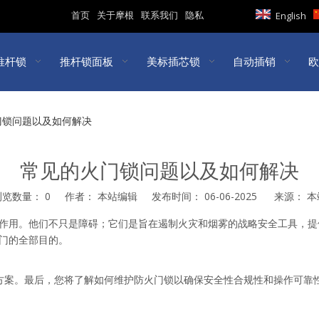
首页
关于摩根
联系我们
隐私
English
推杆锁
推杆锁面板
美标插芯锁
自动插销
欧
门锁问题以及如何解决
常见的火门锁问题以及如何解决
浏览数量：
0
作者： 本站编辑 发布时间： 06-06-2025 来源：
本
est","whatsapp","kakao","snapchat","telegram"]
作用。他们不只是障碍；它们是旨在遏制火灾和烟雾的战略安全工具，提
门的全部目的。
方案。最后，您将了解如何维护防火门锁以确保安全性合规性和操作可靠性