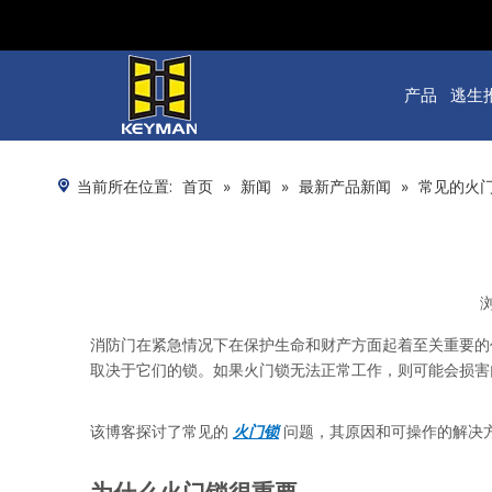
产品
逃生
当前所在位置:
首页
»
新闻
»
最新产品新闻
»
常见的火
["facebook","twitter","line","wechat","linkedin","pinter
消防门在紧急情况下在保护生命和财产方面起着至关重要的
取决于它们的锁。如果火门锁无法正常工作，则可能会损害
该博客探讨了常见的 
火门锁
 问题，其原因和可操作的解决