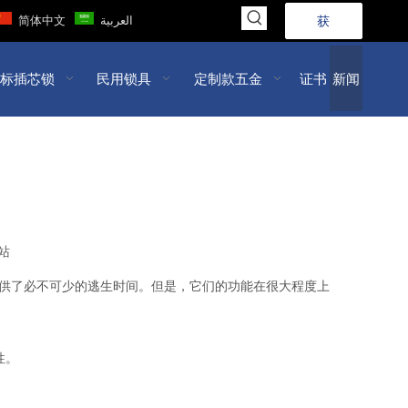
简体中文
العربية
获
取
标插芯锁
民用锁具
定制款五金
证书
新闻
报
价
>>
站
供了必不可少的逃生时间。但是，它们的功能在很大程度上
。 