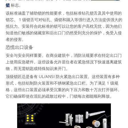
锁
 标志。
该标准涵盖了辅助锁的性能要求，包括标准钻孔锁舌及其中使用的
锁芯。 1 级锁舌可对钻孔、撬锁和踢入等强行进入方法提供强大的
抵抗力。安装符合此标准的锁可以让您的客户高枕无忧，因为他们
知道他们敏感的储藏室和后出口门仍然受到充分的保护，免受入侵
者的侵害。
恐慌出口设备
安全与安全同样重要。在商业建筑中，消防法规要求在特定出口门
上使用应急硬件。这些设备允许居住者在紧急情况下快速逃离建筑
物，而无需钥匙或特殊知识来开门。
顶级锁匠总是备有 UL/ANSI 防火紧急出口装置。这些装置有多种
形式，包括铝制防火装置和不锈钢紧急出口栏。为了满足 1 级规
格，这些出口装置必须承受沉重的向下压力和数十万次打开循环。
它们确保即使在混乱的疏散过程中，门锁每次都能顺利释放。