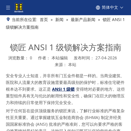
简体中文
当前所在位置:
首页
»
新闻
»
最新产品新闻
»
锁匠 ANSI 1
级锁解决方案指南
锁匠 ANSI 1 级锁解决方案指南
浏览数量：
0
作者： 本站编辑 发布时间： 27-04-2026
来源：
本站
["facebook","twitter","line","wechat","linkedin","pinterest","what
安全专业人士知道，并非所有门五金件都是一样的。当商业建筑、
医院和人流量大的教育设施需要最高级别的保护时，标准住宅硬件
根本达不到要求。这正是 
ANSI 1 级锁
 变得绝对必要的地方。这些
重型组件具有无与伦比的耐用性和安全性，确保门在巨大的物理压
力和持续的日常使用下保持完全安全。
对于任何旨在提供顶级服务的锁匠来说，了解行业标准的严格复杂
性至关重要。通过掌握建筑五金制造商协会 (BHMA) 制定并经美
国国家标准协会 (ANSI) 批准的严格准则，您可以向要求严格的客
户推荐绝对最好的产品。这种深入的知识既可以保护您的专业声