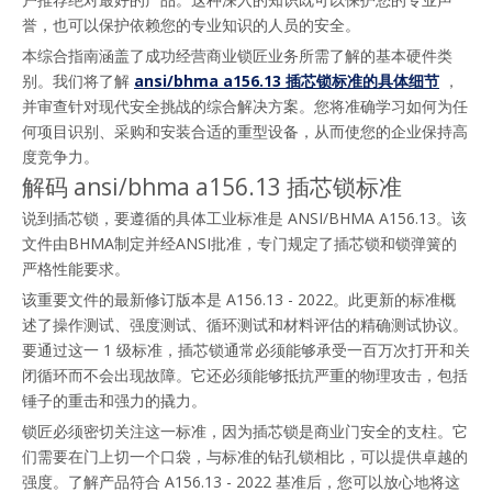
誉，也可以保护依赖您的专业知识的人员的安全。
本综合指南涵盖了成功经营商业锁匠业务所需了解的基本硬件类
别。我们将了解 
ansi/bhma a156.13 插芯锁标准的具体细节
 ，
并审查针对现代安全挑战的综合解决方案。您将准确学习如何为任
何项目识别、采购和安装合适的重型设备，从而使您的企业保持高
度竞争力。
解码 ansi/bhma a156.13 插芯锁标准
说到插芯锁，要遵循的具体工业标准是 ANSI/BHMA A156.13。该
文件由BHMA制定并经ANSI批准，专门规定了插芯锁和锁弹簧的
严格性能要求。
该重要文件的最新修订版本是 A156.13 - 2022。此更新的标准概
述了操作测试、强度测试、循环测试和材料评估的精确测试协议。
要通过这一 1 级标准，插芯锁通常必须能够承受一百万次打开和关
闭循环而不会出现故障。它还必须能够抵抗严重的物理攻击，包括
锤子的重击和强力的撬力。
锁匠必须密切关注这一标准，因为插芯锁是商业门安全的支柱。它
们需要在门上切一个口袋，与标准的钻孔锁相比，可以提供卓越的
强度。了解产品符合 A156.13 - 2022 基准后，您可以放心地将这